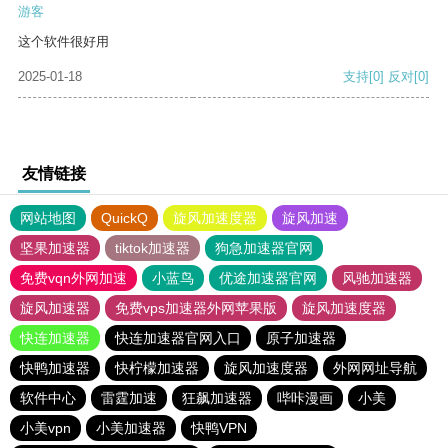
游客
这个软件很好用
2025-01-18
支持
[0]
反对
[0]
友情链接
网站地图
QuickQ
旋风加速度器
旋风加速
坚果加速器
tiktok加速器
狗急加速器官网
免费vqn外网加速
小蓝鸟
优途加速器官网
风驰加速器
旋风加速器
免费vps加速器外网苹果版
旋风加速度器
快连加速器
快连加速器官网入口
原子加速器
快鸭加速器
快柠檬加速器
旋风加速度器
外网网址导航
软件中心
雷霆加速
狂飙加速器
哔咔漫画
小美
小美vpn
小美加速器
快鸭VPN