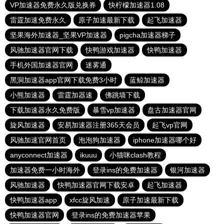
VP加速器免费永久版兑换券
快柠檬加速器1.08
雷霆加速免费永久
原子加速最新下载
起飞加速器
坚果海外加速器_坚果VP加速器
pigcha加速器梯子
风驰加速器官网下载
快鸭游戏加速器
快鸭加速器
手机外国加速器官网
迷雾通
黑洞加速器app官网下载免费3小时
蓝鲸加速器
小熊加速器
雷霆加器速
佛跳墙下载
下载加速器永久免费版
暴雪vp加速器
盘古加速器官网
旋风加速器
安易加速器注册365天会员
起飞vp官网
风驰加速官网首页
泡泡狗加速器
iphone加速器哪个好
anyconnect加速器
ikuuu
小猫咪clash教程
加速器免费一小时海外
登录ins的免费加速器
银河加速器
风驰加速器
快鸭加速器官网下载安卓
起飞加速器
快鸭加速器app
xfcc旋风加速
原子加速最新下载
快鸭加速器官网
登录ins的免费加速器苹果